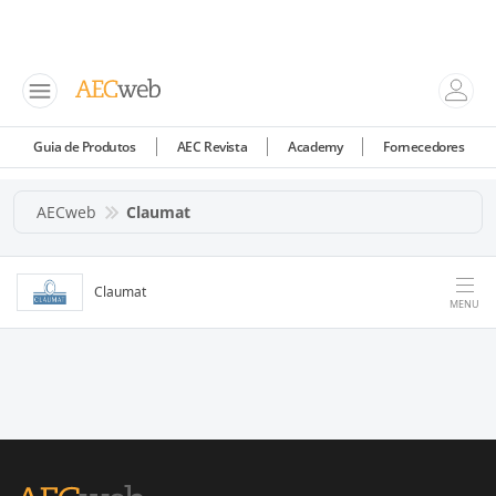
Guia de Produtos
AEC Revista
Academy
Fornecedores
AECweb
Claumat
Claumat
MENU