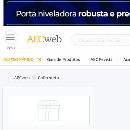
Busque
Menu
cimento,
»
tinta,
ACESSO RÁPIDO
Guia de Produtos
AEC Revista
Ac
etc
AECweb
Cofermeta