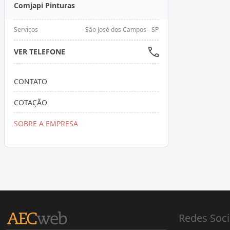
Comjapi Pinturas
Serviços
São José dos Campos - SP
VER TELEFONE
CONTATO
COTAÇÃO
SOBRE A EMPRESA
Redes Soci