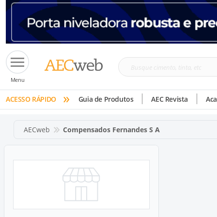
Busque
Menu
cimento,
»
tinta,
ACESSO RÁPIDO
Guia de Produtos
AEC Revista
Ac
etc
AECweb
Compensados Fernandes S A