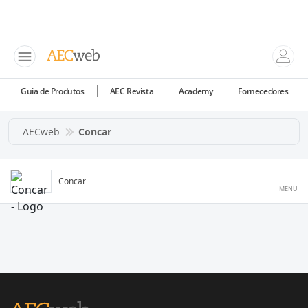
Guia de Produtos
AEC Revista
Academy
Fornecedores
AECweb
Concar
Concar
MENU