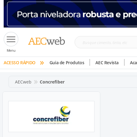
Busque
Menu
cimento,
»
tinta,
ACESSO RÁPIDO
Guia de Produtos
AEC Revista
Ac
etc
AECweb
Concrefiber