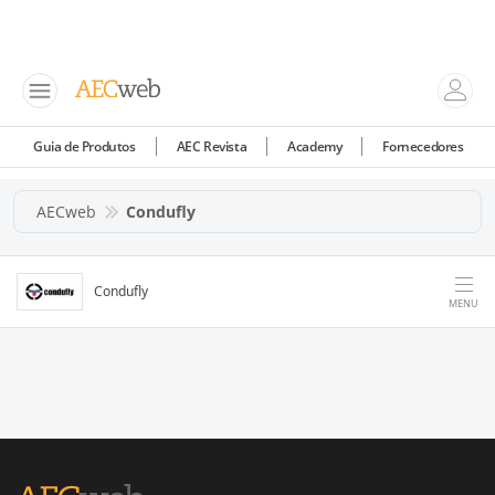
Guia de Produtos
AEC Revista
Academy
Fornecedores
AECweb
Condufly
Condufly
MENU