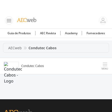
Guia de Produtos
AEC Revista
Academy
Fornecedores
AECweb
Condutec Cabos
Condutec Cabos
MENU