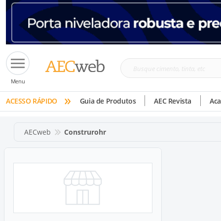
Busque
Menu
cimento,
»
tinta,
ACESSO RÁPIDO
Guia de Produtos
AEC Revista
Ac
etc
AECweb
Construrohr