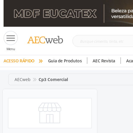
Busque
Menu
cimento,
»
tinta,
ACESSO RÁPIDO
Guia de Produtos
AEC Revista
Ac
etc
AECweb
Cp3 Comercial