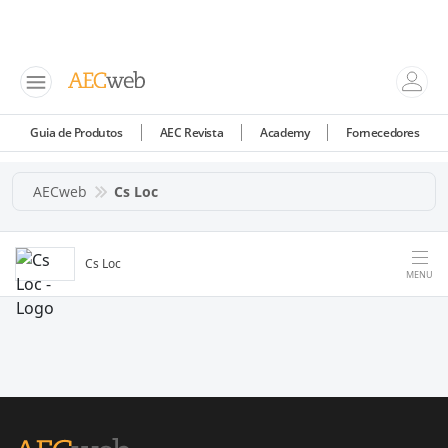
Guia de Produtos
AEC Revista
Academy
Fornecedores
AECweb
Cs Loc
Cs Loc
MENU