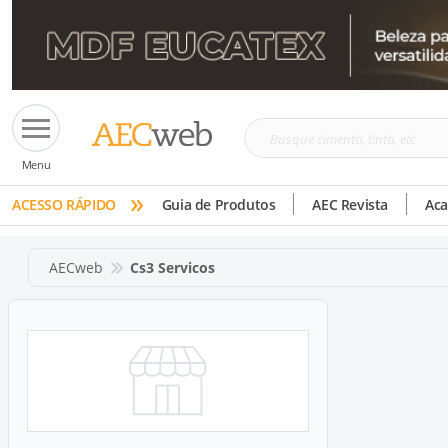
Busque
Menu
cimento,
»
tinta,
ACESSO RÁPIDO
Guia de Produtos
AEC Revista
Ac
etc
AECweb
Cs3 Servicos