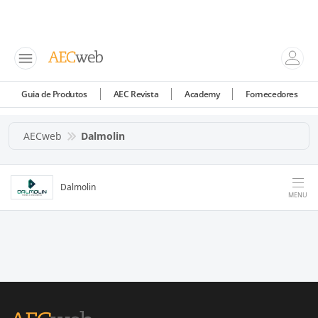
Guia de Produtos
AEC Revista
Academy
Fornecedores
AECweb
Dalmolin
Dalmolin
MENU