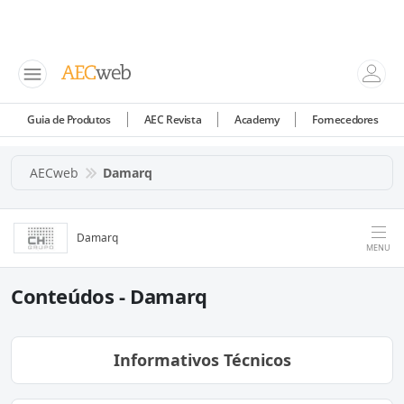
Guia de Produtos
AEC Revista
Academy
Fornecedores
AECweb
Damarq
Damarq
MENU
Conteúdos - Damarq
Informativos Técnicos