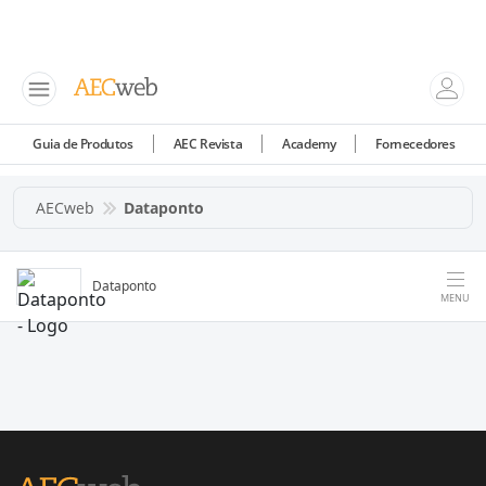
Guia de Produtos
AEC Revista
Academy
Fornecedores
AECweb
Dataponto
Dataponto
MENU