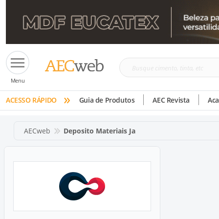
Busque
Menu
cimento,
»
tinta,
ACESSO RÁPIDO
Guia de Produtos
AEC Revista
Ac
etc
AECweb
Deposito Materiais Ja