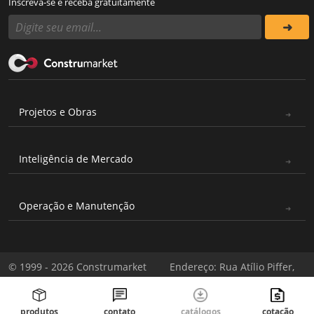
Inscreva-se e receba gratuitamente
Projetos e Obras
Inteligência de Mercado
Operação e Manutenção
© 1999 - 2026 Construmarket
Endereço: Rua Atílio Piffer,
Todos os direitos reservados
571 - Casa Verde, São Paulo -
|
Política de Privacidade
SP / CNPJ: 03.706.177/0001-
04
produtos
contato
catálogos
cotação