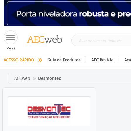
Busque
Menu
cimento,
»
tinta,
ACESSO RÁPIDO
Guia de Produtos
AEC Revista
Ac
etc
AECweb
Desmontec