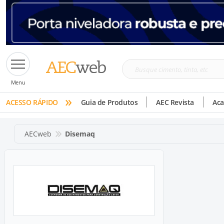
Busque
Menu
cimento,
»
tinta,
ACESSO RÁPIDO
Guia de Produtos
AEC Revista
Ac
etc
AECweb
Disemaq