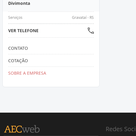
Divimonta
Serviços
Gravataí - RS
VER TELEFONE
CONTATO
COTAÇÃO
SOBRE A EMPRESA
Redes Soci