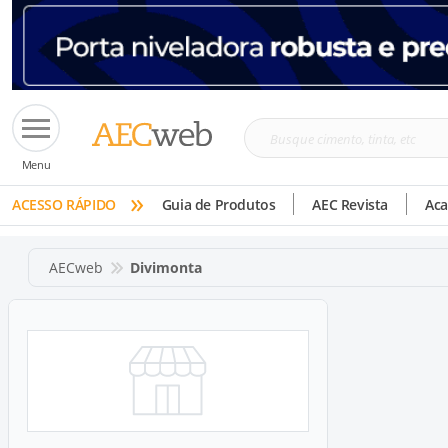
Busque
Menu
cimento,
»
tinta,
ACESSO RÁPIDO
Guia de Produtos
AEC Revista
Ac
etc
AECweb
Divimonta