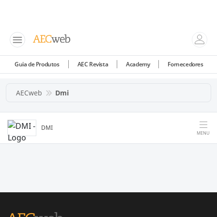
Guia de Produtos
AEC Revista
Academy
Fornecedores
AECweb
Dmi
DMI
MENU