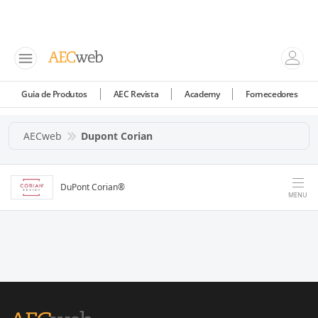
Guia de Produtos
AEC Revista
Academy
Fornecedores
AECweb
Dupont Corian
DuPont Corian®
MENU