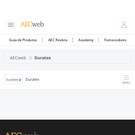
Guia de Produtos
AEC Revista
Academy
Fornecedores
AECweb
Duratex
Duratex
MENU