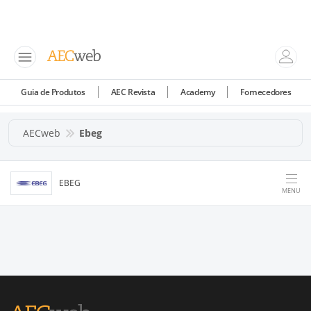
Guia de Produtos
AEC Revista
Academy
Fornecedores
AECweb
Ebeg
EBEG
MENU