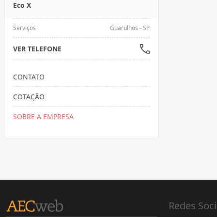
Eco X
Serviços
Guarulhos - SP
VER TELEFONE
CONTATO
COTAÇÃO
SOBRE A EMPRESA
Redes Soci