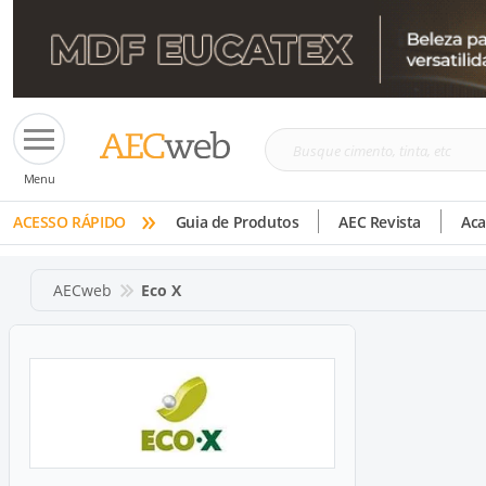
Busque
Menu
cimento,
»
tinta,
ACESSO RÁPIDO
Guia de Produtos
AEC Revista
Ac
etc
AECweb
Eco X