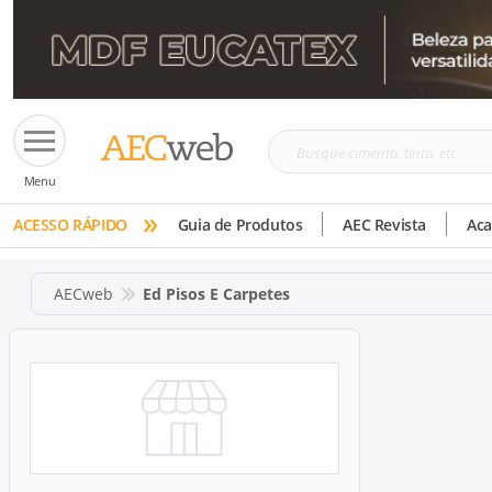
Busque
Menu
cimento,
»
tinta,
ACESSO RÁPIDO
Guia de Produtos
AEC Revista
Ac
etc
AECweb
Ed Pisos E Carpetes