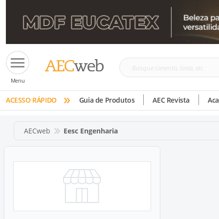
Busque
Menu
cimento,
»
tinta,
ACESSO RÁPIDO
Guia de Produtos
AEC Revista
Ac
etc
AECweb
Eesc Engenharia