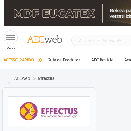
Busque
Menu
cimento,
»
tinta,
ACESSO RÁPIDO
Guia de Produtos
AEC Revista
Ac
etc
AECweb
Effectus