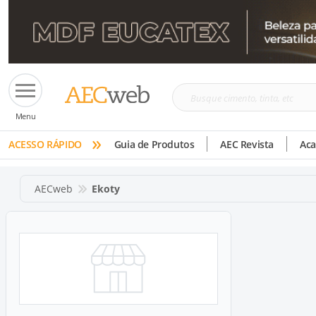
Busque
Menu
cimento,
»
tinta,
ACESSO RÁPIDO
Guia de Produtos
AEC Revista
Ac
etc
AECweb
Ekoty