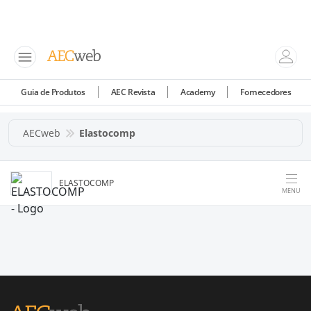
Guia de Produtos
AEC Revista
Academy
Fornecedores
AECweb
Elastocomp
ELASTOCOMP
MENU