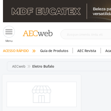
Busque
Menu
cimento,
»
tinta,
ACESSO RÁPIDO
Guia de Produtos
AEC Revista
Ac
etc
AECweb
Eletro Bufalo