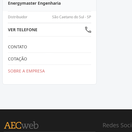
Energymaster Engenharia
Distribuidor
São Caetano do Sul - SP
VER TELEFONE
CONTATO
COTAÇÃO
SOBRE A EMPRESA
Redes Soci