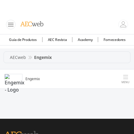
Guia de Produtos
AEC Revista
Academy
Fornecedores
AECweb
Engemix
Engemix
MENU