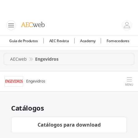
Guia de Produtos
AEC Revista
Academy
Fornecedores
AECweb
Engevidros
Engevidros
MENU
Catálogos
Catálogos para download