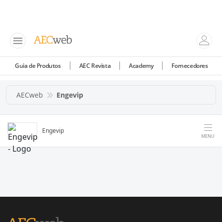
Guia de Produtos
AEC Revista
Academy
Fornecedores
AECweb
Engevip
Engevip
MENU