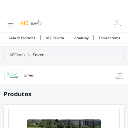
Guia de Produtos
AEC Revista
Academy
Fornecedores
AECweb
Envec
Envec
MENU
Produtos