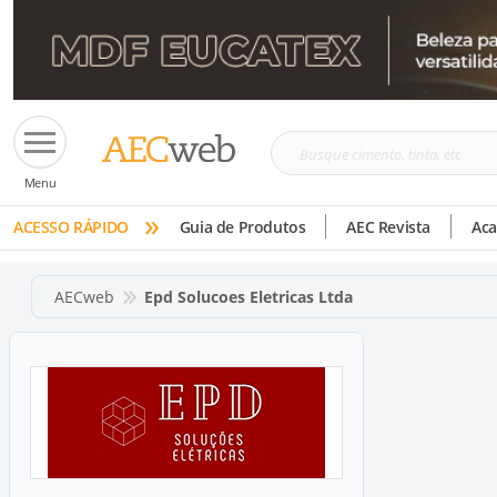
Busque
Menu
cimento,
»
tinta,
ACESSO RÁPIDO
Guia de Produtos
AEC Revista
Ac
etc
AECweb
Epd Solucoes Eletricas Ltda