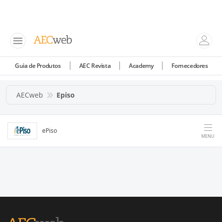
Guia de Produtos
AEC Revista
Academy
Fornecedores
AECweb
Episo
ePiso
MENU