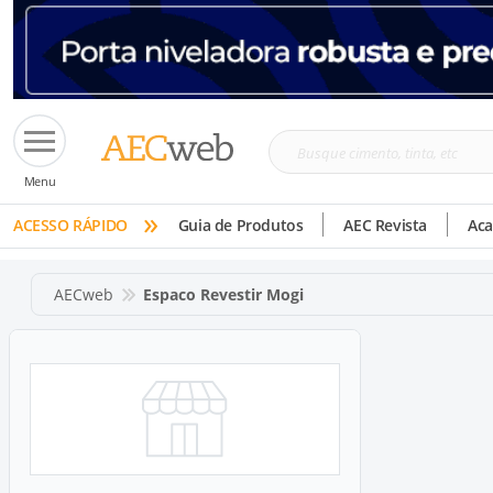
Busque
Menu
cimento,
»
tinta,
ACESSO RÁPIDO
Guia de Produtos
AEC Revista
Ac
etc
AECweb
Espaco Revestir Mogi