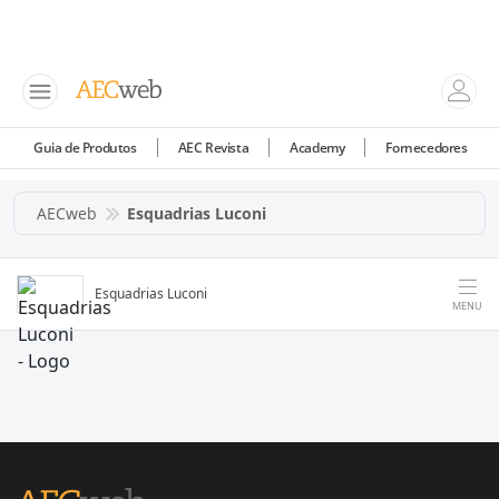
Guia de Produtos
AEC Revista
Academy
Fornecedores
AECweb
Esquadrias Luconi
Esquadrias Luconi
MENU