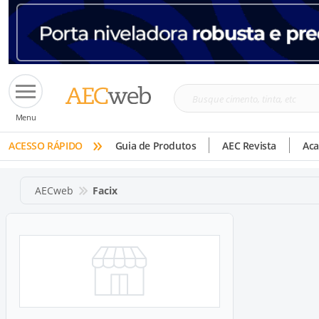
Busque
Menu
cimento,
»
tinta,
ACESSO RÁPIDO
Guia de Produtos
AEC Revista
Ac
etc
AECweb
Facix