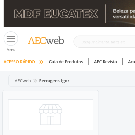
Busque
Menu
cimento,
»
tinta,
ACESSO RÁPIDO
Guia de Produtos
AEC Revista
Ac
etc
AECweb
Ferragens Igor