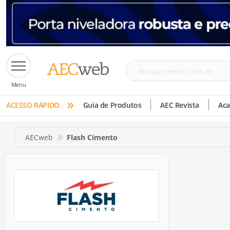
Busque
Menu
cimento,
»
tinta,
ACESSO RÁPIDO
Guia de Produtos
AEC Revista
Ac
etc
AECweb
Flash Cimento