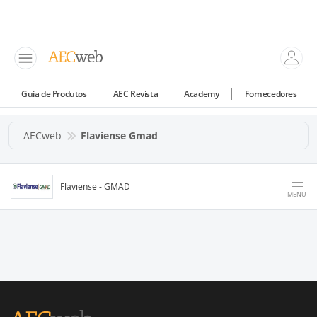
Guia de Produtos
AEC Revista
Academy
Fornecedores
AECweb
Flaviense Gmad
Flaviense - GMAD
MENU