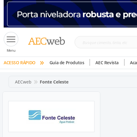
Busque
Menu
cimento,
»
tinta,
ACESSO RÁPIDO
Guia de Produtos
AEC Revista
Ac
etc
AECweb
Fonte Celeste