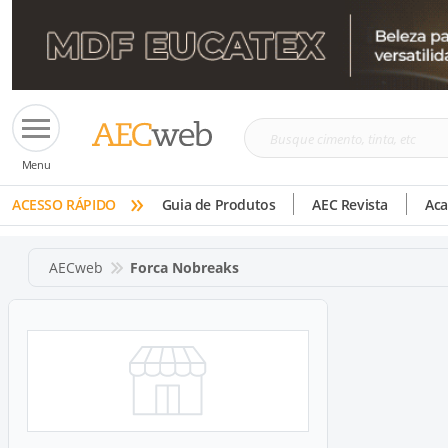
Busque
Menu
cimento,
»
tinta,
ACESSO RÁPIDO
Guia de Produtos
AEC Revista
Ac
etc
AECweb
Forca Nobreaks