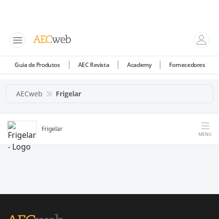
Guia de Produtos
AEC Revista
Academy
Fornecedores
AECweb
Frigelar
Frigelar
MENU