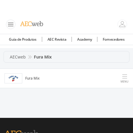
Guia de Produtos
AEC Revista
Academy
Fornecedores
AECweb
Fura Mix
Fura Mix
MENU