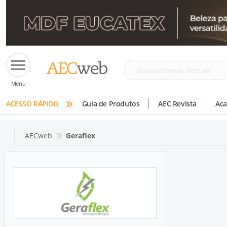
Busque
Menu
cimento,
»
tinta,
ACESSO RÁPIDO
Guia de Produtos
AEC Revista
Ac
etc
AECweb
Geraflex