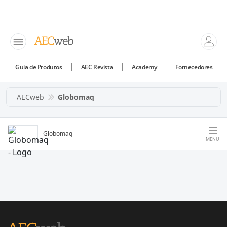
Guia de Produtos
AEC Revista
Academy
Fornecedores
AECweb
Globomaq
Globomaq
MENU